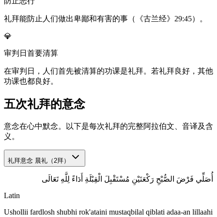
防止恶行
礼拜能防止人们做出卑鄙和有害的事（《古兰经》29:45）。
💎
审判日首要清算
在审判日，人们首先被清算的功课是礼拜。若礼拜良好，其他
功课也都良好。
五次礼拜的意念
意念在心中默念。以下是每次礼拜的完整阿拉伯文、音译及含
义。
礼拜意念
晨礼（2拜）
أُصَلِّي فَرْضَ الصُّبْحِ رَكْعَتَيْنِ مُسْتَقْبِلَ الْقِبْلَةِ أَدَاءً لِلَّهِ تَعَالَى
Latin
Ushollii fardlosh shubhi rok'ataini mustaqbilal qiblati adaa-an lillaahi