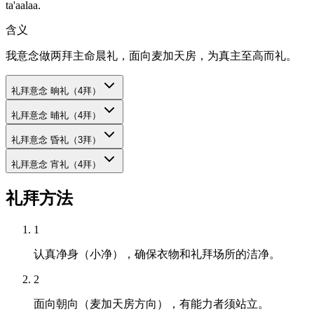
ta'aalaa.
含义
我意念做两拜主命晨礼，面向麦加天房，为真主至高而礼。
礼拜意念
晌礼（4拜）
礼拜意念
晡礼（4拜）
礼拜意念
昏礼（3拜）
礼拜意念
宵礼（4拜）
礼拜方法
1
认真净身（小净），确保衣物和礼拜场所的洁净。
2
面向朝向（麦加天房方向），有能力者须站立。