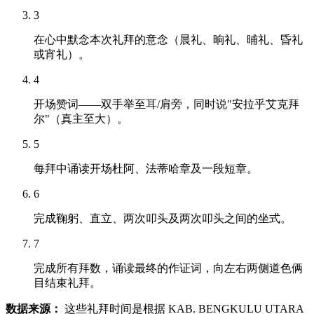
3
在心中默念本次礼拜的意念（晨礼、晌礼、晡礼、昏礼
或宵礼）。
4
开场赞词——双手举至耳/肩旁，同时说"安拉乎艾克拜
尔"（真主至大）。
5
每拜中诵读开场杜阿、法蒂哈章及一段短章。
6
完成鞠躬、直立、两次叩头及两次叩头之间的坐式。
7
完成所有拜数，诵读最终的作证词，向左右两侧道色俩
目结束礼拜。
数据来源：
这些礼拜时间是根据 KAB. BENGKULU UTARA