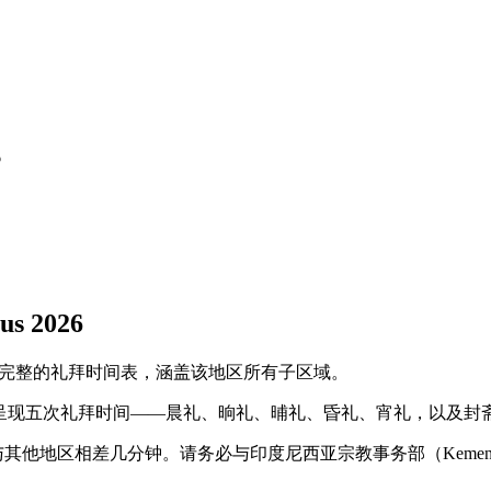
6
us
2026
T 地区完整的礼拜时间表，涵盖该地区所有子区域。
呈现五次礼拜时间——晨礼、晌礼、晡礼、昏礼、宵礼，以及封
可能与其他地区相差几分钟。请务必与印度尼西亚宗教事务部（Keme