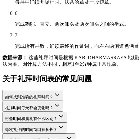
每拜中诵读开场杜阿、法蒂哈章及一段短章。
6
完成鞠躬、直立、两次叩头及两次叩头之间的坐式。
7
完成所有拜数，诵读最终的作证词，向左右两侧道色俩目
数据来源：
这些礼拜时间是根据 KAB. DHARMASRAY
法为准。因计算方法不同，相差1至2分钟属正常现象。
关于礼拜时间表的常见问题
如何找到准确的礼拜时间？
礼拜时间每天都会变化吗？
封斋时间和晨礼有什么区别？
每次礼拜的时间窗口有多长？