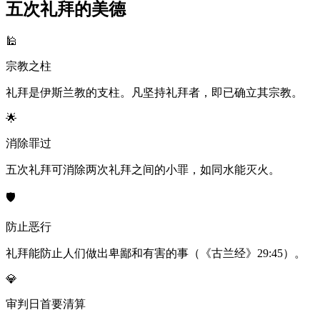
五次礼拜的美德
🕌
宗教之柱
礼拜是伊斯兰教的支柱。凡坚持礼拜者，即已确立其宗教。
🌟
消除罪过
五次礼拜可消除两次礼拜之间的小罪，如同水能灭火。
🛡️
防止恶行
礼拜能防止人们做出卑鄙和有害的事（《古兰经》29:45）。
💎
审判日首要清算