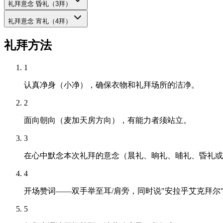
礼拜意念
昏礼（3拜）
礼拜意念
宵礼（4拜）
礼拜方法
1
认真净身（小净），确保衣物和礼拜场所的洁净。
2
面向朝向（麦加天房方向），有能力者须站立。
3
在心中默念本次礼拜的意念（晨礼、晌礼、晡礼、昏礼或
4
开场赞词——双手举至耳/肩旁，同时说"安拉乎艾克拜尔
5