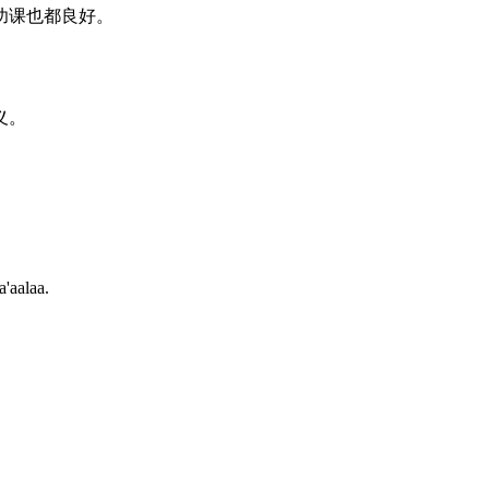
功课也都良好。
义。
a'aalaa.