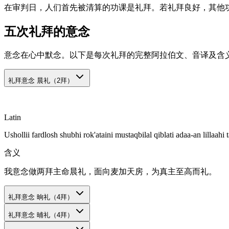
在审判日，人们首先被清算的功课是礼拜。若礼拜良好，其他
五次礼拜的意念
意念在心中默念。以下是每次礼拜的完整阿拉伯文、音译及含
礼拜意念
晨礼（2拜）
Latin
Ushollii fardlosh shubhi rok'ataini mustaqbilal qiblati adaa-an lillaahi t
含义
我意念做两拜主命晨礼，面向麦加天房，为真主至高而礼。
礼拜意念
晌礼（4拜）
礼拜意念
晡礼（4拜）