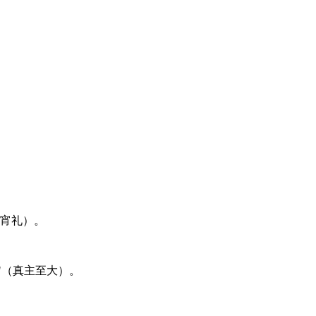
宵礼）。
"（真主至大）。