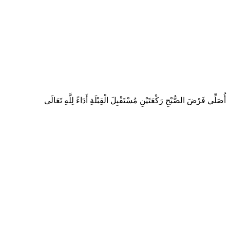
أُصَلِّي فَرْضَ الصُّبْحِ رَكْعَتَيْنِ مُسْتَقْبِلَ الْقِبْلَةِ أَدَاءً لِلَّهِ تَعَالَى