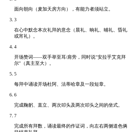
面向朝向（麦加天房方向），有能力者须站立。
3
在心中默念本次礼拜的意念（晨礼、晌礼、晡礼、昏礼
或宵礼）。
4
开场赞词——双手举至耳/肩旁，同时说"安拉乎艾克拜
尔"（真主至大）。
5
每拜中诵读开场杜阿、法蒂哈章及一段短章。
6
完成鞠躬、直立、两次叩头及两次叩头之间的坐式。
7
完成所有拜数，诵读最终的作证词，向左右两侧道色俩