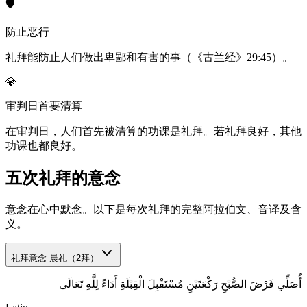
🛡️
防止恶行
礼拜能防止人们做出卑鄙和有害的事（《古兰经》29:45）。
💎
审判日首要清算
在审判日，人们首先被清算的功课是礼拜。若礼拜良好，其他
功课也都良好。
五次礼拜的意念
意念在心中默念。以下是每次礼拜的完整阿拉伯文、音译及含
义。
礼拜意念
晨礼（2拜）
أُصَلِّي فَرْضَ الصُّبْحِ رَكْعَتَيْنِ مُسْتَقْبِلَ الْقِبْلَةِ أَدَاءً لِلَّهِ تَعَالَى