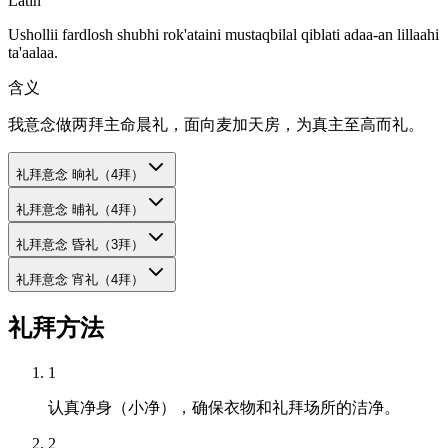
Latin
Ushollii fardlosh shubhi rok'ataini mustaqbilal qiblati adaa-an lillaahi
ta'aalaa.
含义
我意念做两拜主命晨礼，面向麦加天房，为真主至高而礼。
礼拜意念
晌礼（4拜）
礼拜意念
晡礼（4拜）
礼拜意念
昏礼（3拜）
礼拜意念
宵礼（4拜）
礼拜方法
1
认真净身（小净），确保衣物和礼拜场所的洁净。
2