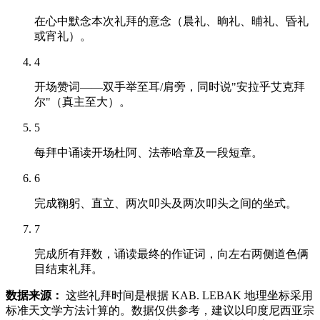
在心中默念本次礼拜的意念（晨礼、晌礼、晡礼、昏礼
或宵礼）。
4
开场赞词——双手举至耳/肩旁，同时说"安拉乎艾克拜
尔"（真主至大）。
5
每拜中诵读开场杜阿、法蒂哈章及一段短章。
6
完成鞠躬、直立、两次叩头及两次叩头之间的坐式。
7
完成所有拜数，诵读最终的作证词，向左右两侧道色俩
目结束礼拜。
数据来源：
这些礼拜时间是根据 KAB. LEBAK 地理坐标采用
标准天文学方法计算的。数据仅供参考，建议以印度尼西亚宗