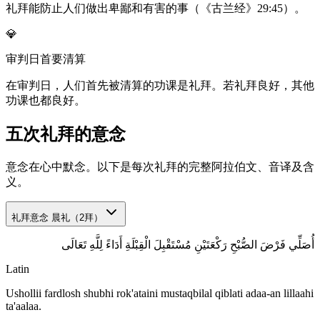
礼拜能防止人们做出卑鄙和有害的事（《古兰经》29:45）。
💎
审判日首要清算
在审判日，人们首先被清算的功课是礼拜。若礼拜良好，其他
功课也都良好。
五次礼拜的意念
意念在心中默念。以下是每次礼拜的完整阿拉伯文、音译及含
义。
礼拜意念
晨礼（2拜）
أُصَلِّي فَرْضَ الصُّبْحِ رَكْعَتَيْنِ مُسْتَقْبِلَ الْقِبْلَةِ أَدَاءً لِلَّهِ تَعَالَى
Latin
Ushollii fardlosh shubhi rok'ataini mustaqbilal qiblati adaa-an lillaahi
ta'aalaa.