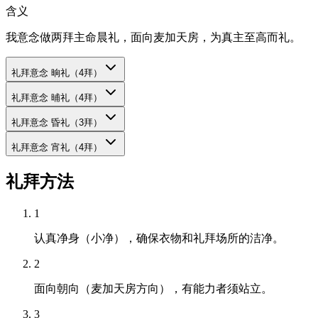
含义
我意念做两拜主命晨礼，面向麦加天房，为真主至高而礼。
礼拜意念
晌礼（4拜）
礼拜意念
晡礼（4拜）
礼拜意念
昏礼（3拜）
礼拜意念
宵礼（4拜）
礼拜方法
1
认真净身（小净），确保衣物和礼拜场所的洁净。
2
面向朝向（麦加天房方向），有能力者须站立。
3