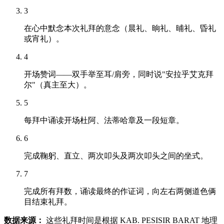
3
在心中默念本次礼拜的意念（晨礼、晌礼、晡礼、昏礼
或宵礼）。
4
开场赞词——双手举至耳/肩旁，同时说"安拉乎艾克拜
尔"（真主至大）。
5
每拜中诵读开场杜阿、法蒂哈章及一段短章。
6
完成鞠躬、直立、两次叩头及两次叩头之间的坐式。
7
完成所有拜数，诵读最终的作证词，向左右两侧道色俩
目结束礼拜。
数据来源：
这些礼拜时间是根据 KAB. PESISIR BARAT 地理