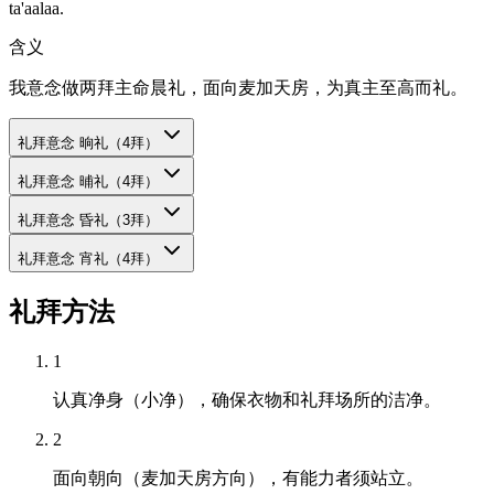
ta'aalaa.
含义
我意念做两拜主命晨礼，面向麦加天房，为真主至高而礼。
礼拜意念
晌礼（4拜）
礼拜意念
晡礼（4拜）
礼拜意念
昏礼（3拜）
礼拜意念
宵礼（4拜）
礼拜方法
1
认真净身（小净），确保衣物和礼拜场所的洁净。
2
面向朝向（麦加天房方向），有能力者须站立。