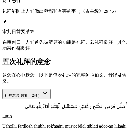
防止恶行
礼拜能防止人们做出卑鄙和有害的事（《古兰经》29:45）。
💎
审判日首要清算
在审判日，人们首先被清算的功课是礼拜。若礼拜良好，其他
功课也都良好。
五次礼拜的意念
意念在心中默念。以下是每次礼拜的完整阿拉伯文、音译及含
义。
礼拜意念
晨礼（2拜）
أُصَلِّي فَرْضَ الصُّبْحِ رَكْعَتَيْنِ مُسْتَقْبِلَ الْقِبْلَةِ أَدَاءً لِلَّهِ تَعَالَى
Latin
Ushollii fardlosh shubhi rok'ataini mustaqbilal qiblati adaa-an lillaahi