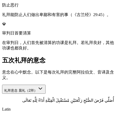
防止恶行
礼拜能防止人们做出卑鄙和有害的事（《古兰经》29:45）。
💎
审判日首要清算
在审判日，人们首先被清算的功课是礼拜。若礼拜良好，其他
功课也都良好。
五次礼拜的意念
意念在心中默念。以下是每次礼拜的完整阿拉伯文、音译及含
义。
礼拜意念
晨礼（2拜）
أُصَلِّي فَرْضَ الصُّبْحِ رَكْعَتَيْنِ مُسْتَقْبِلَ الْقِبْلَةِ أَدَاءً لِلَّهِ تَعَالَى
Latin