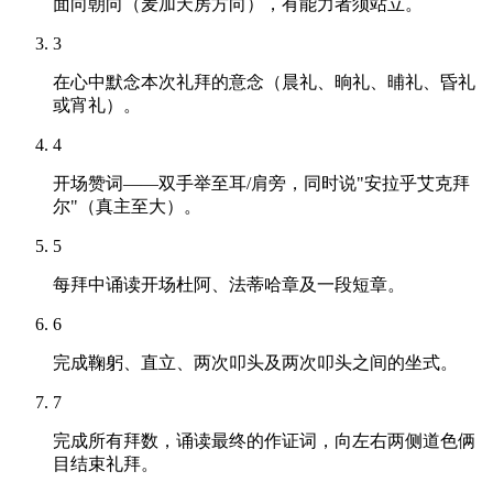
面向朝向（麦加天房方向），有能力者须站立。
3
在心中默念本次礼拜的意念（晨礼、晌礼、晡礼、昏礼
或宵礼）。
4
开场赞词——双手举至耳/肩旁，同时说"安拉乎艾克拜
尔"（真主至大）。
5
每拜中诵读开场杜阿、法蒂哈章及一段短章。
6
完成鞠躬、直立、两次叩头及两次叩头之间的坐式。
7
完成所有拜数，诵读最终的作证词，向左右两侧道色俩
目结束礼拜。