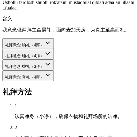
Ushollii fardlosh shubhi rok'ataini mustaqbilal qiblati adaa-an lillaahi
ta'aalaa.
含义
我意念做两拜主命晨礼，面向麦加天房，为真主至高而礼。
礼拜意念
晌礼（4拜）
礼拜意念
晡礼（4拜）
礼拜意念
昏礼（3拜）
礼拜意念
宵礼（4拜）
礼拜方法
1
认真净身（小净），确保衣物和礼拜场所的洁净。
2