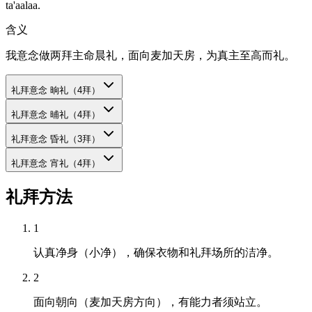
ta'aalaa.
含义
我意念做两拜主命晨礼，面向麦加天房，为真主至高而礼。
礼拜意念
晌礼（4拜）
礼拜意念
晡礼（4拜）
礼拜意念
昏礼（3拜）
礼拜意念
宵礼（4拜）
礼拜方法
1
认真净身（小净），确保衣物和礼拜场所的洁净。
2
面向朝向（麦加天房方向），有能力者须站立。