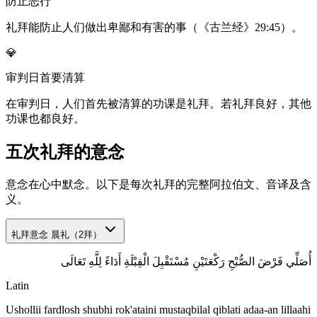
防止恶行
礼拜能防止人们做出卑鄙和有害的事（《古兰经》29:45）。
💎
审判日首要清算
在审判日，人们首先被清算的功课是礼拜。若礼拜良好，其他
功课也都良好。
五次礼拜的意念
意念在心中默念。以下是每次礼拜的完整阿拉伯文、音译及含
义。
礼拜意念
晨礼（2拜）
أُصَلِّي فَرْضَ الصُّبْحِ رَكْعَتَيْنِ مُسْتَقْبِلَ الْقِبْلَةِ أَدَاءً لِلَّهِ تَعَالَى
Latin
Ushollii fardlosh shubhi rok'ataini mustaqbilal qiblati adaa-an lillaahi