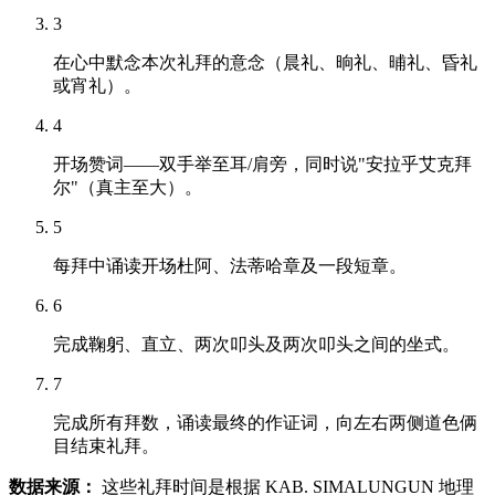
3
在心中默念本次礼拜的意念（晨礼、晌礼、晡礼、昏礼
或宵礼）。
4
开场赞词——双手举至耳/肩旁，同时说"安拉乎艾克拜
尔"（真主至大）。
5
每拜中诵读开场杜阿、法蒂哈章及一段短章。
6
完成鞠躬、直立、两次叩头及两次叩头之间的坐式。
7
完成所有拜数，诵读最终的作证词，向左右两侧道色俩
目结束礼拜。
数据来源：
这些礼拜时间是根据 KAB. SIMALUNGUN 地理