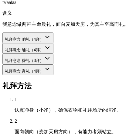
ta'aalaa.
含义
我意念做两拜主命晨礼，面向麦加天房，为真主至高而礼。
礼拜意念
晌礼（4拜）
礼拜意念
晡礼（4拜）
礼拜意念
昏礼（3拜）
礼拜意念
宵礼（4拜）
礼拜方法
1
认真净身（小净），确保衣物和礼拜场所的洁净。
2
面向朝向（麦加天房方向），有能力者须站立。