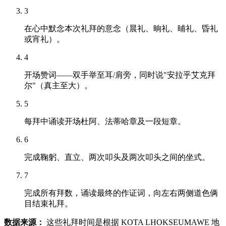
3
在心中默念本次礼拜的意念（晨礼、晌礼、晡礼、昏礼
或宵礼）。
4
开场赞词——双手举至耳/肩旁，同时说"安拉乎艾克拜
尔"（真主至大）。
5
每拜中诵读开场杜阿、法蒂哈章及一段短章。
6
完成鞠躬、直立、两次叩头及两次叩头之间的坐式。
7
完成所有拜数，诵读最终的作证词，向左右两侧道色俩
目结束礼拜。
数据来源：
这些礼拜时间是根据 KOTA LHOKSEUMAWE 地