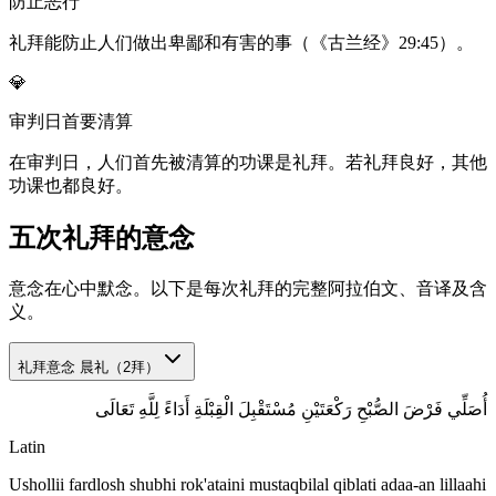
防止恶行
礼拜能防止人们做出卑鄙和有害的事（《古兰经》29:45）。
💎
审判日首要清算
在审判日，人们首先被清算的功课是礼拜。若礼拜良好，其他
功课也都良好。
五次礼拜的意念
意念在心中默念。以下是每次礼拜的完整阿拉伯文、音译及含
义。
礼拜意念
晨礼（2拜）
أُصَلِّي فَرْضَ الصُّبْحِ رَكْعَتَيْنِ مُسْتَقْبِلَ الْقِبْلَةِ أَدَاءً لِلَّهِ تَعَالَى
Latin
Ushollii fardlosh shubhi rok'ataini mustaqbilal qiblati adaa-an lillaahi