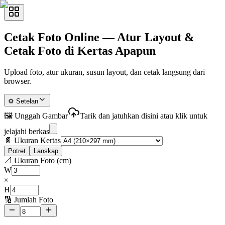
Cetak Foto Online — Atur Layout &
Cetak Foto di Kertas Apapun
Upload foto, atur ukuran, susun layout, dan cetak langsung dari
browser.
⚙️
Setelan
🖼️
Unggah Gambar
Tarik dan jatuhkan disini atau klik untuk
jelajahi berkas
📄
Ukuran Kertas
Potret
Lanskap
📐
Ukuran Foto (cm)
W
×
H
🔢
Jumlah Foto