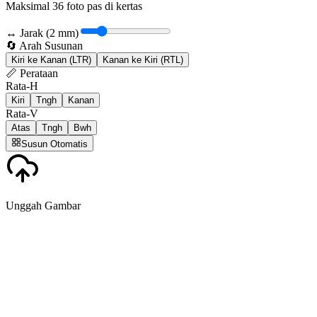
Maksimal
36
foto pas di kertas
↔️
Jarak
(
2
mm)
🔄
Arah Susunan
Kiri ke Kanan (LTR)
Kanan ke Kiri (RTL)
📏
Perataan
Rata-H
Kiri
Tngh
Kanan
Rata-V
Atas
Tngh
Bwh
Susun Otomatis
Unggah Gambar