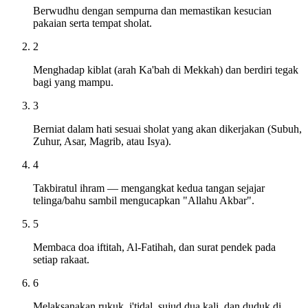
Berwudhu dengan sempurna dan memastikan kesucian
pakaian serta tempat sholat.
2
Menghadap kiblat (arah Ka'bah di Mekkah) dan berdiri tegak
bagi yang mampu.
3
Berniat dalam hati sesuai sholat yang akan dikerjakan (Subuh,
Zuhur, Asar, Magrib, atau Isya).
4
Takbiratul ihram — mengangkat kedua tangan sejajar
telinga/bahu sambil mengucapkan "Allahu Akbar".
5
Membaca doa iftitah, Al-Fatihah, dan surat pendek pada
setiap rakaat.
6
Melaksanakan rukuk, i'tidal, sujud dua kali, dan duduk di