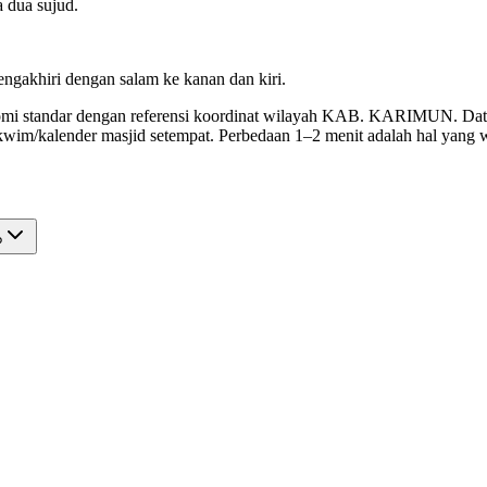
a dua sujud.
ngakhiri dengan salam ke kanan dan kiri.
nomi standar dengan referensi koordinat wilayah KAB. KARIMUN. Data b
im/kalender masjid setempat. Perbedaan 1–2 menit adalah hal yang w
?