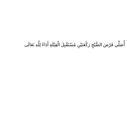
أُصَلِّي فَرْضَ الصُّبْحِ رَكْعَتَيْنِ مُسْتَقْبِلَ الْقِبْلَةِ أَدَاءً لِلَّهِ تَعَالَى