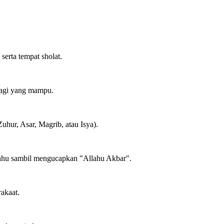
erta tempat sholat.
bagi yang mampu.
uhur, Asar, Magrib, atau Isya).
bahu sambil mengucapkan "Allahu Akbar".
rakaat.