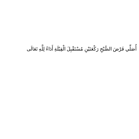
أُصَلِّي فَرْضَ الصُّبْحِ رَكْعَتَيْنِ مُسْتَقْبِلَ الْقِبْلَةِ أَدَاءً لِلَّهِ تَعَالَى