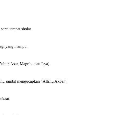
erta tempat sholat.
bagi yang mampu.
uhur, Asar, Magrib, atau Isya).
bahu sambil mengucapkan "Allahu Akbar".
rakaat.