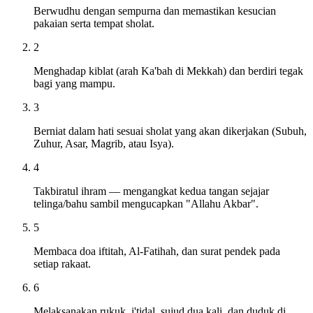
Berwudhu dengan sempurna dan memastikan kesucian
pakaian serta tempat sholat.
2
Menghadap kiblat (arah Ka'bah di Mekkah) dan berdiri tegak
bagi yang mampu.
3
Berniat dalam hati sesuai sholat yang akan dikerjakan (Subuh,
Zuhur, Asar, Magrib, atau Isya).
4
Takbiratul ihram — mengangkat kedua tangan sejajar
telinga/bahu sambil mengucapkan "Allahu Akbar".
5
Membaca doa iftitah, Al-Fatihah, dan surat pendek pada
setiap rakaat.
6
Melaksanakan rukuk, i'tidal, sujud dua kali, dan duduk di