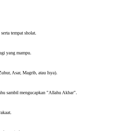
erta tempat sholat.
bagi yang mampu.
uhur, Asar, Magrib, atau Isya).
bahu sambil mengucapkan "Allahu Akbar".
rakaat.