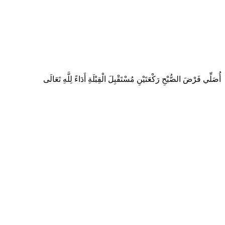
أُصَلِّي فَرْضَ الصُّبْحِ رَكْعَتَيْنِ مُسْتَقْبِلَ الْقِبْلَةِ أَدَاءً لِلَّهِ تَعَالَى