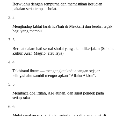
Berwudhu dengan sempurna dan memastikan kesucian
pakaian serta tempat sholat.
2
Menghadap kiblat (arah Ka'bah di Mekkah) dan berdiri tegak
bagi yang mampu.
3
Berniat dalam hati sesuai sholat yang akan dikerjakan (Subuh,
Zuhur, Asar, Magrib, atau Isya).
4
Takbiratul ihram — mengangkat kedua tangan sejajar
telinga/bahu sambil mengucapkan "Allahu Akbar".
5
Membaca doa iftitah, Al-Fatihah, dan surat pendek pada
setiap rakaat.
6
Melaksanakan rukuk, i'tidal, sujud dua kali, dan duduk di