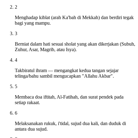
2
Menghadap kiblat (arah Ka'bah di Mekkah) dan berdiri tegak
bagi yang mampu.
3
Berniat dalam hati sesuai sholat yang akan dikerjakan (Subuh,
Zuhur, Asar, Magrib, atau Isya).
4
Takbiratul ihram — mengangkat kedua tangan sejajar
telinga/bahu sambil mengucapkan "Allahu Akbar".
5
Membaca doa iftitah, Al-Fatihah, dan surat pendek pada
setiap rakaat.
6
Melaksanakan rukuk, i'tidal, sujud dua kali, dan duduk di
antara dua sujud.