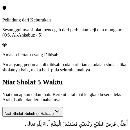
🛡️
Pelindung dari Keburukan
Sesungguhnya sholat mencegah dari perbuatan keji dan mungkar
(QS. Al-Ankabut: 45).
💎
Amalan Pertama yang Dihisab
Amal yang pertama kali dihisab pada hari kiamat adalah sholat. Jika
sholatnya baik, maka baik pula seluruh amalnya.
Niat Sholat 5 Waktu
Niat diucapkan dalam hati. Berikut lafal niat lengkap beserta teks
Arab, Latin, dan terjemahannya.
Niat Sholat
Subuh (2 Rakaat)
أُصَلِّي فَرْضَ الصُّبْحِ رَكْعَتَيْنِ مُسْتَقْبِلَ الْقِبْلَةِ أَدَاءً لِلَّهِ تَعَالَى