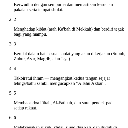
Berwudhu dengan sempurna dan memastikan kesucian
pakaian serta tempat sholat.
2
Menghadap kiblat (arah Ka'bah di Mekkah) dan berdiri tegak
bagi yang mampu.
3
Berniat dalam hati sesuai sholat yang akan dikerjakan (Subuh,
Zuhur, Asar, Magrib, atau Isya).
4
Takbiratul ihram — mengangkat kedua tangan sejajar
telinga/bahu sambil mengucapkan "Allahu Akbar".
5
Membaca doa iftitah, Al-Fatihah, dan surat pendek pada
setiap rakaat.
6
Melaksanakan rukuk, i'tidal, sujud dua kali, dan duduk di